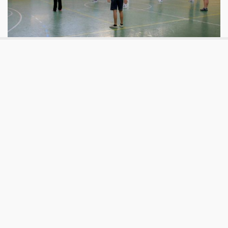
#conibambini
Quanto conta la presenza delle palestre
nelle scuole
Lo sport ha una funzione educativa riconosciuta da tutti i
sistemi scolastici Ue, che difatti lo prevedono come materia
didattica. Vediamo quante sono in Italia le scuole dotate di
una palestra o di una piscina.
Aggiornato
mercoledì 24 Luglio 2019