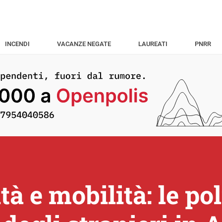
INCENDI
VACANZE NEGATE
LAUREATI
PNRR
tà e mobilità: le po