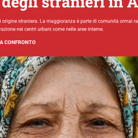
 degli stranieri in
di origine straniera. La maggioranza è parte di comunità ormai r
grazione nei centri urbani come nelle aree interne.
E A CONFRONTO