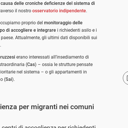
causa delle croniche deficienze del sistema di
raverso il nostro
osservatorio indipendente
.
ci occupiamo proprio del
monitoraggio delle
copo di accogliere e integrare
i richiedenti asilo e i
 paese. Attualmente, gli ultimi dati disponibili sui
.
bruzzesi
erano interessati all’insediamento di
straordinaria (
Cas
) – ossia le strutture pensate
ritarie nel sistema – o gli appartamenti in
o (
Sai
).
glienza per migranti nei comuni
 centri di accoglienza per richiedenti