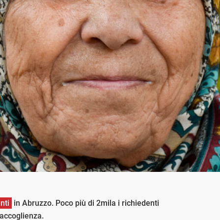
nti
in Abruzzo. Poco più di 2mila i richiedenti
i accoglienza.