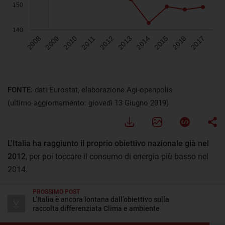
FONTE:
dati Eurostat, elaborazione Agi-openpolis
(ultimo aggiornamento: giovedì 13 Giugno 2019)
L'Italia ha raggiunto il proprio obiettivo nazionale già nel
2012
, per poi toccare il consumo di energia più basso nel
2014.
Andando ad esaminare nello specifico l'andamento nel
PROSSIMO POST
L’Italia è ancora lontana dall’obiettivo sulla
tempo, emerge che nel 2017 il consumo di energia primaria
raccolta differenziata Clima e ambiente
rispetto al 2008 è diminuito di oltre il 15%. Il calo del