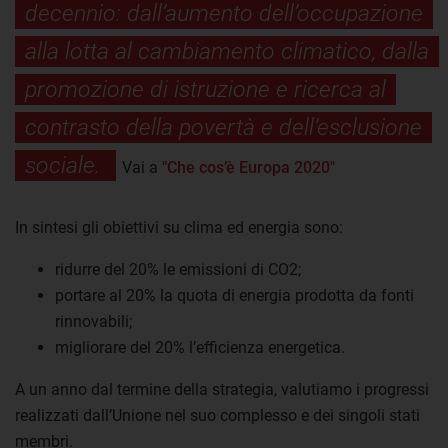
decennio: dall’aumento dell’occupazione
alla lotta al cambiamento climatico, dalla
promozione di istruzione e ricerca al
contrasto della povertà e dell’esclusione
sociale.
Vai a
"Che cos’è Europa 2020"
In sintesi gli obiettivi su clima ed energia sono:
ridurre del 20% le emissioni di CO2;
portare al 20% la quota di energia prodotta da fonti
rinnovabili;
migliorare del 20% l’efficienza energetica.
A un anno dal termine della strategia, valutiamo i progressi
realizzati dall’Unione nel suo complesso e dei singoli stati
membri.