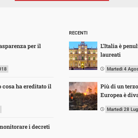
RECENTI
asparenza per il
L’Italia è pen
laureati
018
Martedì 4 Ago
o cosa ha ereditato il
Più di un terz
Europea è diva
Martedì 28 Lu
onitorare i decreti