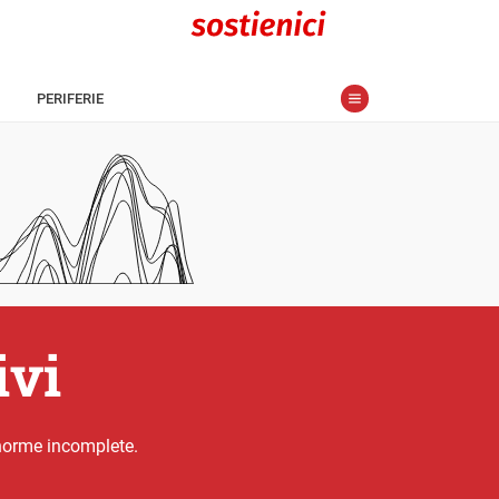
PERIFERIE
ivi
norme incomplete.