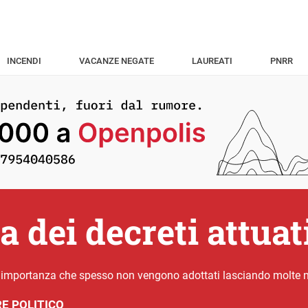
INCENDI
VACANZE NEGATE
LAUREATI
PNRR
 dei decreti attuat
e importanza che spesso non vengono adottati lasciando molte 
E POLITICO