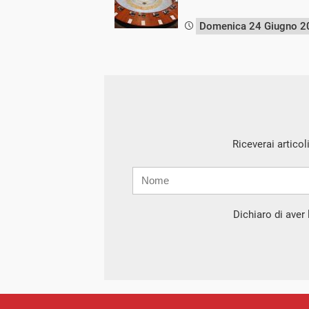
Domenica 24 Giugno 2
Riceverai articol
Nome
Cognome
E-
mail
Dichiaro di aver l