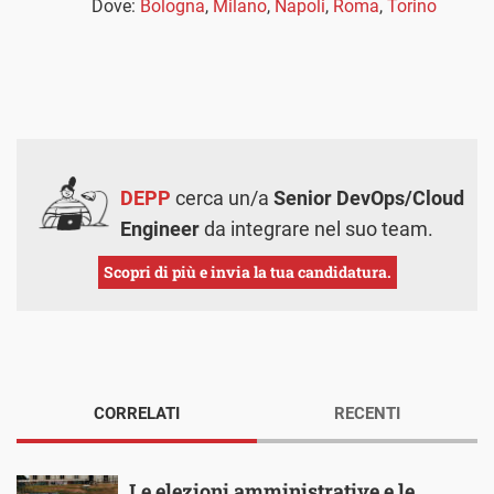
Dove:
Bologna
,
Milano
,
Napoli
,
Roma
,
Torino
DEPP
cerca un/a
Senior DevOps/Cloud
Engineer
da integrare nel suo team.
Scopri di più e invia la tua candidatura.
CORRELATI
RECENTI
Le elezioni amministrative e le