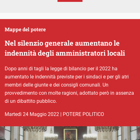
Mappe del potere
Nel silenzio generale aumentano le
indennità degli amministratori locali
Dopo anni di tagli la legge di bilancio per il 2022 ha
aumentato le indennità previste per i sindaci e per gli atri
membri delle giunte e dei consigli comunali. Un
provvedimento con molte ragioni, adottato però in assenza
di un dibattito pubblico.
martedì 24 Maggio 2022
|
POTERE POLITICO