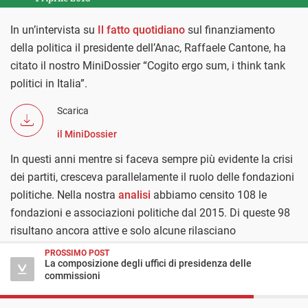
In un’intervista su
Il fatto quotidiano
sul finanziamento
della politica il presidente dell’Anac, Raffaele Cantone, ha
citato il nostro MiniDossier “Cogito ergo sum, i think tank
politici in Italia”.
Scarica
il MiniDossier
In questi anni mentre si faceva sempre più evidente la crisi
dei partiti, cresceva parallelamente il ruolo delle fondazioni
politiche. Nella nostra
analisi
abbiamo censito 108 le
fondazioni e associazioni politiche dal 2015. Di queste 98
risultano ancora attive e solo alcune rilasciano
informazioni su membri, obiettivi, forma giuridica e
PROSSIMO POST
La composizione degli uffici di presidenza delle
finanziamenti. Nello specifico solo 15 pubblicano sul
commissioni
proprio sito web il proprio bilancio.