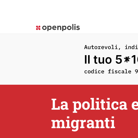
La politica 
migranti