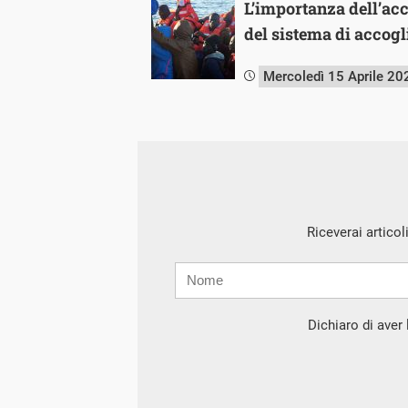
L’importanza dell’acce
del sistema di accogli
Mercoledì 15 Aprile 20
Riceverai articol
Nome
Cognome
E-
mail
Dichiaro di aver l