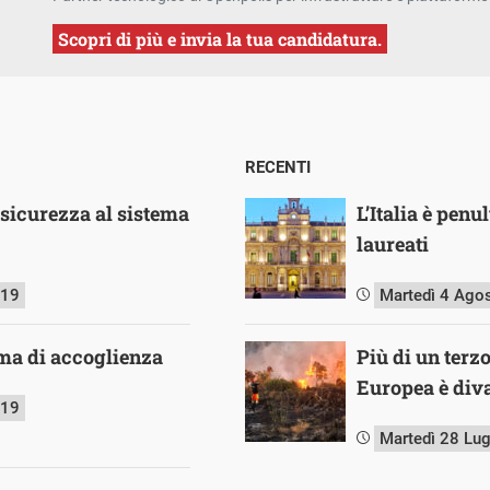
Scopri di più e invia la tua candidatura.
RECENTI
o sicurezza al sistema
L’Italia è pen
laureati
019
Martedì 4 Ago
ma di accoglienza
Più di un terz
Europea è diva
019
Martedì 28 Lu