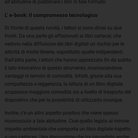
all’abitudine di pubblicare i libri in tale formato.
L’ e-book: il compromesso tecnologico
Di fronte di questa novità, i lettori si sono divisi su due
fronti. Da una parte gli affezionati ai libri cartacei, che
vedono nella diffusione dei libri digitali un rischio per le
attività di molte librerie, soprattutto quelle indipendenti.
Dall’altra parte, i lettori che hanno apprezzato fin da subito
il lato innovativo di questo strumento, riconoscendone
vantaggi in termini di comodità. Infatti, grazie alla sua
compattezza e leggerezza, la lettura di un libro digitale
acquisisce maggiore comodità sia a livello di trasporto del
dispositivo che per la possibilità di utilizzarlo ovunque.
Inoltre, c’è un altro aspetto positivo che viene spesso
riconosciuto a tale abitudine. Cioè quello legato al minore
impatto ambientale che comporta un libro digitale rispetto
a uno cartaceo. Una discussione che ha riguardato anche