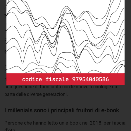
Italia, dove quasi il 9% ha letto almeno un libro in formato
digitale. Abitudine più frequente nel Lazio e meno in
Toscana, con percentuali rispettivamente del 9,3% e 8,1%.
Infine, solo il 5,4% dei residenti delle regioni del sud Italia
ha letto almeno un e-book nel 2018. In Sicilia e Puglia la
percentuale non supera il 6%.
Gli e-book nelle generazioni
La diffusione di questo tipo di lettura varia anche in base
all'età, con i giovani che tendono a usufruirne di più
rispetto agli adulti e agli anziani. Probabilmente anche per
una questione di familiarità con le nuove tecnologie da
parte delle diverse generazioni.
I millenials sono i principali fruitori di e-book
Persone che hanno letto un e-book nel 2018, per fascia
d'età.