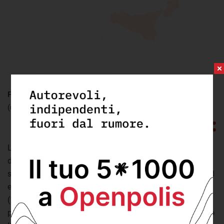
FONTE:
elaborazione openpolis su dati Istat
(ultimo aggiornamento: lunedì 31 Dicembre 2018)
L'8,4% degli italiani nel corso del 2018 ha letto un libro
digitale. La diffusione più ampia, pari all'11% dei cittadini,
si trova nelle regioni del nord ovest, seguite dal 9% del nord
est. In particolare Piemonte (11,9%), Trentino-Alto Adige
(11,3%) e Lombardia (11%) sono le regioni con le
percentuali più alte. Lievemente inferiori le quote nel centro