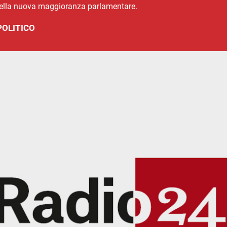
nella nuova maggioranza parlamentare.
POLITICO