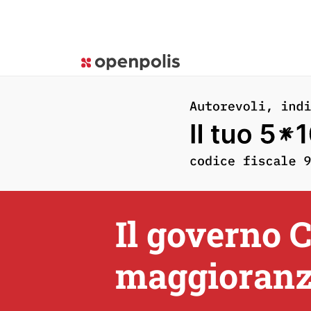
Il governo C
maggioranz