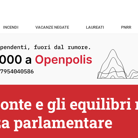
INCENDI
VACANZE NEGATE
LAUREATI
PNRR
onte e gli equilibri 
a parlamentare