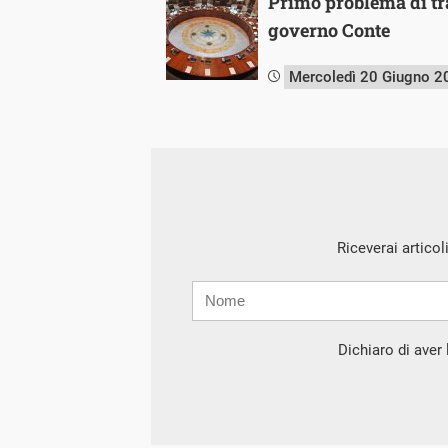
Primo problema di tr
governo Conte
Mercoledì 20 Giugno 2
Riceverai articol
Nome
Cognome
E-
mail
Dichiaro di aver l