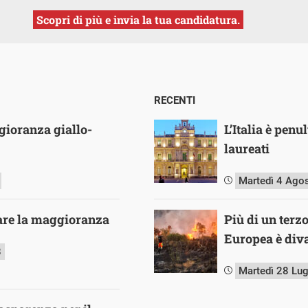
Scopri di più e invia la tua candidatura.
RECENTI
ioranza giallo-
L’Italia è pen
laureati
Martedì 4 Ago
are la maggioranza
Più di un terz
Europea è diva
8
Martedì 28 Lu