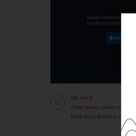
Questo contenuto è ospit
contenuto esterno accett
Accetta
Chi:
rete 4
Cosa:
lavoro
,
salario minimo
Dove:
Italia
,
Romania
,
Unione 