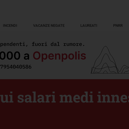
INCENDI
VACANZE NEGATE
LAUREATI
PNRR
 sui salari medi inn