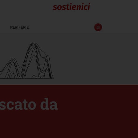
PERIFERIE
escato da