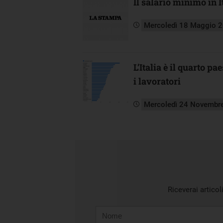
Il salario minimo in I
Mercoledì 18 Maggio 
L’Italia è il quarto pa
i lavoratori
Mercoledì 24 Novembr
Riceverai articol
Nome
Cognome
E-
mail