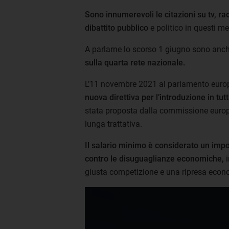
Sono innumerevoli le citazioni su tv, ra
dibattito pubblico
e politico in questi mes
A parlarne lo scorso 1 giugno sono anche
sulla quarta rete nazionale.
L’11 novembre 2021 al parlamento europ
nuova direttiva per l’introduzione in tut
stata proposta dalla commissione europe
lunga trattativa.
Il salario minimo è considerato un impo
contro le disuguaglianze economiche,
i
giusta competizione e una ripresa econ