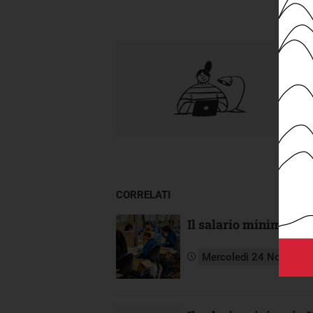
CORRELATI
Il salario minimo nei
Mercoledì 24 Novembr