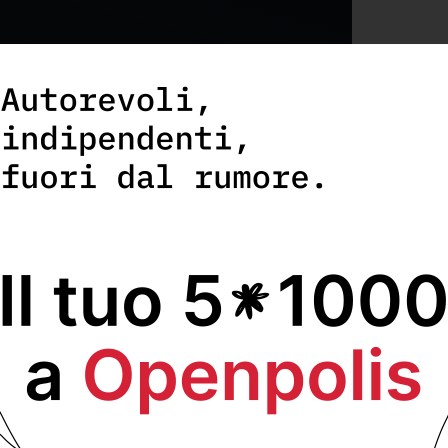
ato da una terza parte. Mostrando il
i i
termini e condizioni
di vimeo.com.
Accetta e salva preferenza
europea