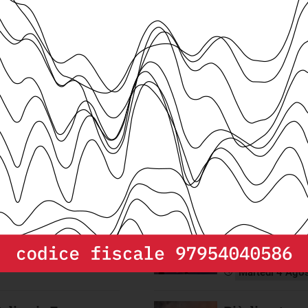
DEPP
cerca un/a
Senior DevOps/Cloud Engineer
d
Partner tecnologico di Openpolis per infrastrutture e piattaforme 
Scopri di più e invia la tua candidatura.
RECENTI
 paesi europei
L’Italia è pen
laureati
e 2021
Martedì 4 Ago