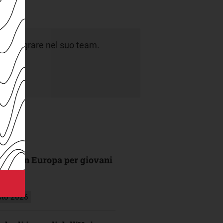
a integrare nel suo team.
dati.
ultima in Europa per giovani
sto 2026