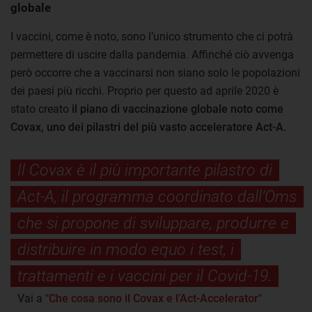
globale
I vaccini, come è noto, sono l’unico strumento che ci potrà
permettere di uscire dalla pandemia. Affinché ciò avvenga
però occorre che a vaccinarsi non siano solo le popolazioni
dei paesi più ricchi. Proprio per questo ad aprile 2020 è
stato creato
il piano di vaccinazione globale noto come
Covax, uno dei pilastri del più vasto acceleratore Act-A.
Il Covax è il più importante pilastro di
Act-A, il programma coordinato dall’Oms
che si propone di sviluppare, produrre e
distribuire in modo equo i test, i
trattamenti e i vaccini per il Covid-19.
Vai a
"Che cosa sono il Covax e l’Act-Accelerator"