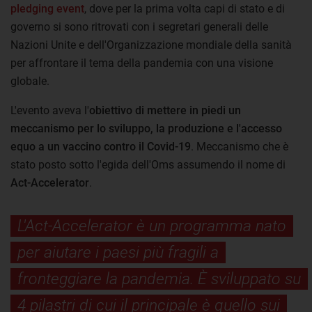
pledging event
, dove per la prima volta capi di stato e di
governo si sono ritrovati con i segretari generali delle
Nazioni Unite e dell'Organizzazione mondiale della sanità
per affrontare il tema della pandemia con una visione
globale.
L'evento aveva l'
obiettivo di mettere in piedi un
meccanismo per lo sviluppo, la produzione e l'accesso
equo a un vaccino contro il Covid-19
. Meccanismo che è
stato posto sotto l'egida dell'Oms assumendo il nome di
Act-Accelerator
.
L'Act-Accelerator è un programma nato
per aiutare i paesi più fragili a
fronteggiare la pandemia. È sviluppato su
4 pilastri di cui il principale è quello sui