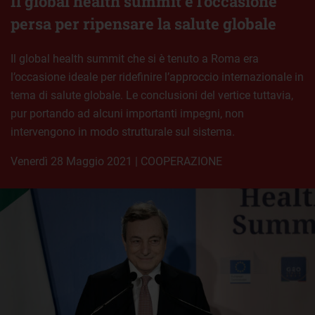
Il global health summit e l’occasione
persa per ripensare la salute globale
Il global health summit che si è tenuto a Roma era
l’occasione ideale per ridefinire l’approccio internazionale in
tema di salute globale. Le conclusioni del vertice tuttavia,
pur portando ad alcuni importanti impegni, non
intervengono in modo strutturale sul sistema.
venerdì 28 Maggio 2021
|
COOPERAZIONE