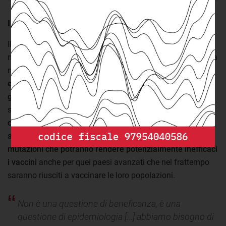
I limiti delle iniziative solidaristiche
Il principale limite di iniziative solidaristiche comunque
molto importanti, come Act-A e più in particolare Covax, sta
nel fatto che
in una fase di pandemia la salute deve
essere necessariamente gestita come un bene pubblico
globale
. Non si tratta solo di un discorso etico e di
solidarietà nei confronti dei paesi più fragili.
Se il virus
continuerà a circolare nei paesi a basso reddito,
aumenteranno le probabilità che si sviluppino delle
mutazioni che potranno rendere potenzialmente inefficaci
i vaccini
anche per quei paesi avanzati che nel frattempo
saranno riusciti a vaccinare le loro popolazioni.
Non è una questione di beneficenza, è una
questione di epidemiologia [...] abbiamo bisogno di