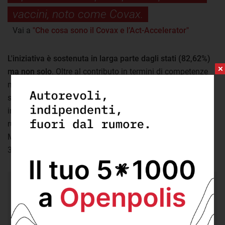
vaccini, noto come Covax.
Vai a
"Che cosa sono il Covax e l’Act-Accelerator"
L'iniziativa è sostenuta in larga parte dagli stati (82,62%)
ma non solo
. Oltre al contributo in termini di competenze
messo a disposizione dalla società civile e dal mondo
scientifico infatti, anche alcune organizzazioni
internazionali e i donatori privati stanno svolgendo un
ruolo importante. Tra questi in particolare la Bill and
Melinda Gates foundation, che da sola contribuisce per il
3,14%, e Welcome trust (0,45%).
5,74%
la quota di fondi destinati ad Act-A
messi a disposizione dai donatori privati.