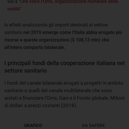
Vai a
"Che cos’è l’Oms, organizzazione mondiale della
sanità"
In effetti analizzando gli importi destinati al settore
sanitario
nel 2019 emerge come l’Italia abbia erogato più
risorse a queste organizzazioni ($ 108,13 mln) che
all’intero comparto bilaterale.
I principali fondi della cooperazione italiana nel
settore sanitario
I fondi del canale bilaterale erogati a progetti in ambito
sanitario e quelli del canale multilaterale che sono
andati a finanziare l'Oms, Gavi e il Fondo globale. Milioni
di dollari a prezzi costanti (2018).
GRAFICO
DA SAPERE