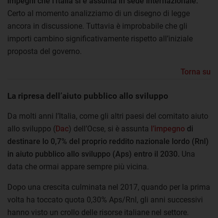
impegni che l’Italia si è assunta in sede internazionale.
Certo al momento analizziamo di un disegno di legge
ancora in discussione. Tuttavia è improbabile che gli
importi cambino significativamente rispetto all’iniziale
proposta del governo.
Torna su
La ripresa dell’aiuto pubblico allo sviluppo
Da molti anni l’Italia, come gli altri paesi del comitato aiuto
allo sviluppo (
Dac
) dell’Ocse, si è assunta
l’impegno
di
destinare lo 0,7% del proprio reddito nazionale lordo (Rnl)
in aiuto pubblico allo sviluppo (Aps) entro il 2030.
Una
data che ormai appare sempre più vicina.
Dopo una crescita culminata nel 2017, quando per la prima
volta ha toccato quota 0,30% Aps/Rnl, gli anni successivi
hanno visto un crollo delle risorse italiane nel settore.