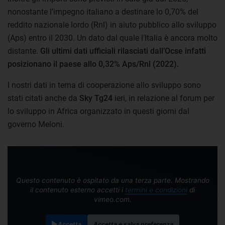
nonostante l’impegno italiano a destinare lo 0,70% del
reddito nazionale lordo (Rnl) in aiuto pubblico allo sviluppo
(Aps) entro il 2030. Un dato dal quale l’Italia è ancora molto
distante.
Gli ultimi dati ufficiali rilasciati dall’Ocse infatti
posizionano il paese allo 0,32% Aps/Rnl (2022).
I nostri dati in tema di cooperazione allo sviluppo sono
stati citati anche da
Sky Tg24
ieri, in relazione al forum per
lo sviluppo in Africa organizzato in questi giorni dal
governo Meloni.
Questo contenuto è ospitato da una terza parte. Mostrando
il contenuto esterno accetti i
termini e condizioni
di
vimeo.com.
Accetta
Accetta e salva preferenza