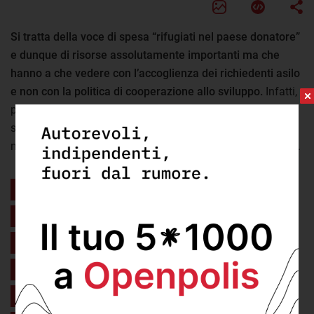
Si tratta della voce di spesa “rifugiati nel paese donatore”
e dunque di risorse assolutamente importanti ma che
hanno a che vedere con l’accoglienza dei richiedenti asilo
e non con la politica di cooperazione allo sviluppo.
Infatti,
pur essendo regolarmente rendicontati da Ocse come Aps,
si tratta di risorse che rimangono nei confini del donatore
non contribuendo al fine e agli obiettivi della cooperazione.
In questa voce rientrano le spese
sostenute per l’accoglienza in Italia di
richiedenti o titolari di protezione
internazionale. Sono la principale
componente dell’aiuto gonfiato e una