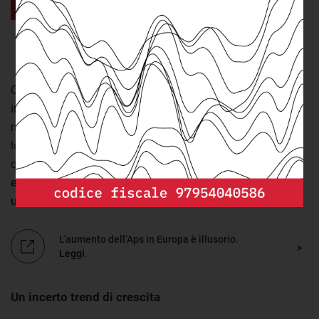
quota significativa dell’Aps italiano.
Vai a
“Che cos’è il capitolo di spesa “rifugiati nel paese
donatore””
Questa componente dell’Aps, che si era ridotta molto
intorno al 2020, è tornata a crescere e nel 2022
rappresentava il
22,9% delle risorse italiane.
È vero che se
lo consideriamo integralmente il rapporto Aps/Rnl è
cresciuto tra 2021 e 2022 (da 0,29% a 0,32%). Tuttavia
escludendo questa componente dai calcoli si assiste a
una riduzione
di 0,02 punti percentuali (da 0,26% a 0,24%).
L’aumento dell’Aps in Europa è illusorio.
Leggi
.
Un incerto trend di crescita