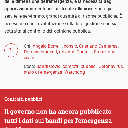
delle dimensione dell’emergenza, e la necessità degli
approvvigionamenti per far fronte alla crisi
. Sono già
servite, e serviranno, grandi quantità di risorse pubbliche. È
necessario che la valutazione sulla loro gestione non sia
sottratta al controllo dell’opinione pubblica.
Chi:
Angelo Borrelli
,
consip
,
Cristiano Cannarsa
,
Domenico Arcuri
,
governo Conte II
,
Protezione
civile
Cosa:
Bandi Covid
,
contratti pubblici
,
Coronavirus
,
stato di emergenza
,
Watchdog
Contratti pubblici
Il governo non ha ancora pubblicato
tutti i dati sui bandi per l’emergenza