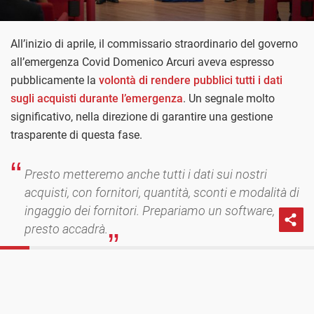
All’inizio di aprile, il commissario straordinario del governo
all’emergenza Covid Domenico Arcuri aveva espresso
pubblicamente la
volontà di rendere pubblici tutti i dati
sugli acquisti durante l’emergenza
. Un segnale molto
significativo, nella direzione di garantire una gestione
trasparente di questa fase.
Presto metteremo anche tutti i dati sui nostri
acquisti, con fornitori, quantità, sconti e modalità di
ingaggio dei fornitori. Prepariamo un software,
presto accadrà.
- Domenico Arcuri, conferenza stampa del 7 aprile 2020 (La
PROSSIMO POST
Perché è importante conoscere come si spendono
Repubblica)
i soldi nell’emergenza Emergenza Covid-19
A distanza di oltre 2 mesi e mezzo quelle dichiarazioni, così