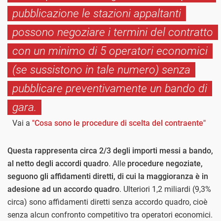
pubblicazione le stazioni appaltanti
possono negoziare i termini del contratto
con un minimo di 5 operatori economici
(se sussistono in tale numero) senza
pubblicare preventivamente un bando di
gara.
Vai a
"Cosa sono le procedure di scelta del contraente"
Questa rappresenta circa 2/3 degli importi messi a bando,
al netto degli accordi quadro
. Alle
procedure negoziate,
seguono gli affidamenti diretti, di cui la maggioranza è in
adesione ad un accordo quadro
. Ulteriori 1,2 miliardi (9,3%
circa) sono affidamenti diretti senza accordo quadro, cioè
senza alcun confronto competitivo tra operatori economici.