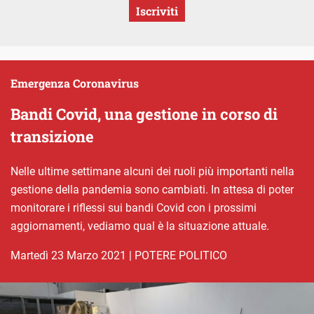
Iscriviti
Emergenza Coronavirus
Bandi Covid, una gestione in corso di
transizione
Nelle ultime settimane alcuni dei ruoli più importanti nella
gestione della pandemia sono cambiati. In attesa di poter
monitorare i riflessi sui bandi Covid con i prossimi
aggiornamenti, vediamo qual è la situazione attuale.
martedì 23 Marzo 2021
|
POTERE POLITICO