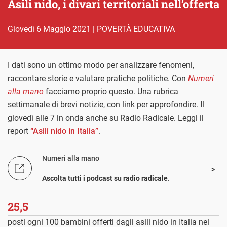
Asili nido, i divari territoriali nell’offerta
giovedì 6 Maggio 2021
|
POVERTÀ EDUCATIVA
I dati sono un ottimo modo per analizzare fenomeni,
raccontare storie e valutare pratiche politiche. Con
Numeri
alla mano
facciamo proprio questo. Una rubrica
settimanale di brevi notizie, con link per approfondire. Il
giovedì alle 7 in onda anche su Radio Radicale. Leggi il
report
“Asili nido in Italia”
.
Numeri alla mano
Ascolta tutti i podcast su radio radicale
.
25,5
posti ogni 100 bambini offerti dagli asili nido in Italia nel