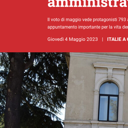
amministra
Il voto di maggio vede protagonisti 793 
appuntamento importante per la vita demo
giovedì 4 Maggio 2023
ITALIE 
|