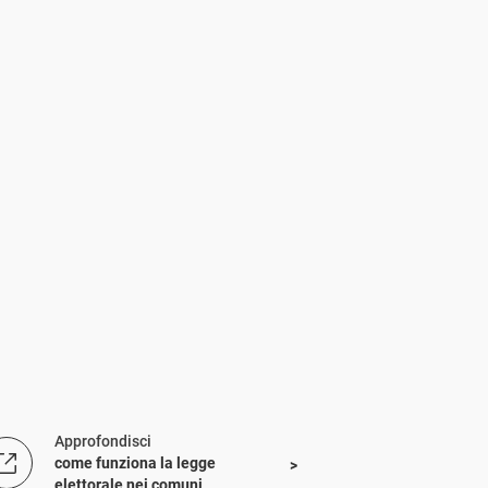
Approfondisci
come funziona la legge
elettorale nei comuni
.