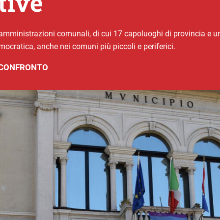
tive
amministrazioni comunali, di cui 17 capoluoghi di provincia e uno
cratica, anche nei comuni più piccoli e periferici.
A CONFRONTO