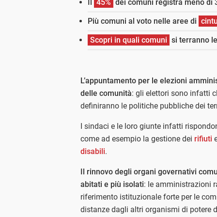
Il
45%
dei comuni registra meno di 3
Più comuni al voto nelle aree di
cint
Scopri in quali comuni
si terranno l
L’appuntamento per le elezioni amminis
delle comunità
: gli elettori sono infatt
definiranno le politiche pubbliche dei terr
I sindaci e le loro giunte infatti rispond
come ad esempio la gestione dei
rifiuti
e
disabili
.
Il rinnovo degli organi governativi co
abitati e più isolati
: le amministrazioni r
riferimento istituzionale forte per le co
distanze dagli altri organismi di potere d