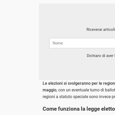
Riceverai articol
Nome
Cognome
E-
mail
Dichiaro di aver l
Le elezioni si svolgeranno per le regio
maggio
, con un eventuale turno di ballo
regioni a statuto speciale sono invece p
Come funziona la legge eletto