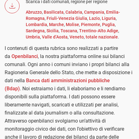
Scarica i dati comunali, regione per regione
Abruzzo
,
Basilicata
,
Calabria
,
Campania
,
Emilia-
Romagna
,
Friuli-Venezia Giulia
,
Lazio
,
Liguria
,
Lombardia
,
Marche
,
Molise
,
Piemonte
,
Puglia
,
Sardegna
,
Sicilia
,
Toscana
,
Trentino-Alto Adige
,
Umbria
,
Valle d’Aosta
,
Veneto
,
totale nazionale
.
I contenuti di questa rubrica sono realizzati a partire
da
Openbilanci
, la nostra piattaforma online sui bilanci
comunali. Ogni anno i comuni inviano i propri bilanci alla
Ragioneria Generale dello Stato, che mette a disposizione i
dati nella
Banca dati amministrazioni pubbliche
(Bdap)
. Noi estraiamo i dati, li elaboriamo e li rendiamo
disponibili sulla piattaforma. I dati possono essere
liberamente navigati, scaricati e utilizzati per analisi,
finalizzate al data journalism o alla consultazione.
Attraverso openbilanci svolgiamo un’attività di
monitoraggio civico dei dati, con l’obiettivo di verificare
anche il lavoro di redazione dei bilanci da parte delle