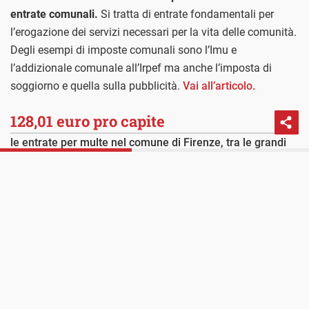
entrate comunali.
Si tratta di entrate fondamentali per
l’erogazione dei servizi necessari per la vita delle comunità.
Degli esempi di imposte comunali sono l’Imu e
l’addizionale comunale all’Irpef ma anche l’imposta di
soggiorno e quella sulla pubblicità.
Vai all’articolo.
128,01 euro pro capite
le entrate per multe nel comune di Firenze, tra le grandi
città è quella che incassa di più
. Si tratta di incassi relativi
PROSSIMO POST
A Caltanissetta il comune investe molto poco per
non soltanto alle multe ma anche ad ammende, sanzioni,
il turismo
somme per il risarcimento danni e oblazioni comminate a
carico delle famiglie, delle imprese, delle altre
amministrazioni pubbliche o di istituzioni sociali pubbliche
o private operanti all’interno del proprio territorio.
Vai al
grafico.
+17,2%