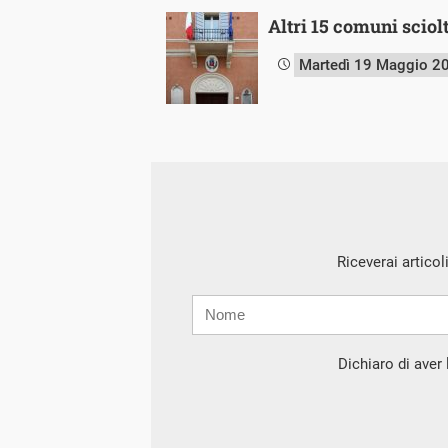
Altri 15 comuni sciol
Martedì 19 Maggio 2
Riceverai articol
Nome
Cognome
E-
mail
Dichiaro di aver l