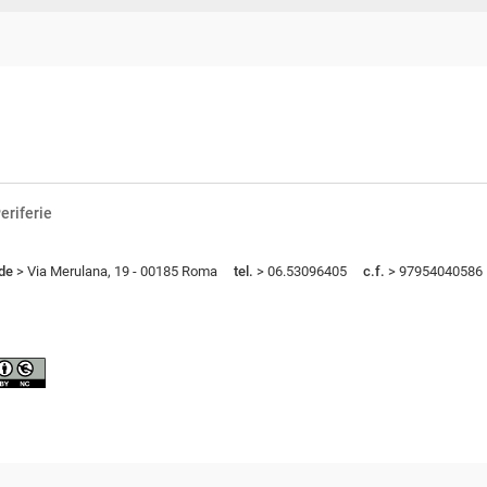
eriferie
de
> Via Merulana, 19 - 00185 Roma
tel.
> 06.53096405
c.f.
> 97954040586