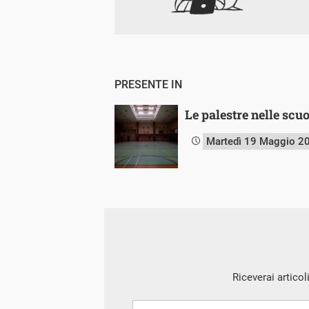
PRESENTE IN
Le palestre nelle scuo
Martedì 19 Maggio 2
Riceverai articol
Nome
Cognome
E-