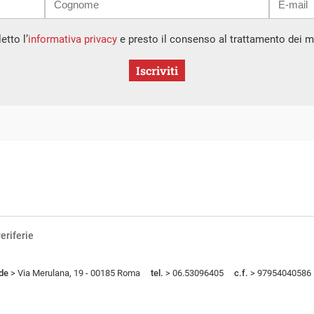
etto l’
informativa privacy
e presto il consenso al trattamento dei mi
Iscriviti
eriferie
de
> Via Merulana, 19 - 00185 Roma
tel.
> 06.53096405
c.f.
> 97954040586