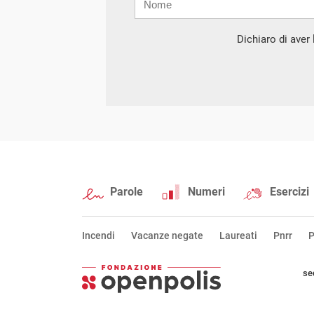
mail
Dichiaro di aver l
Parole
Numeri
Esercizi
Incendi
Vacanze negate
Laureati
Pnrr
P
se