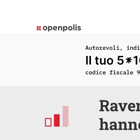
Raven
hanno