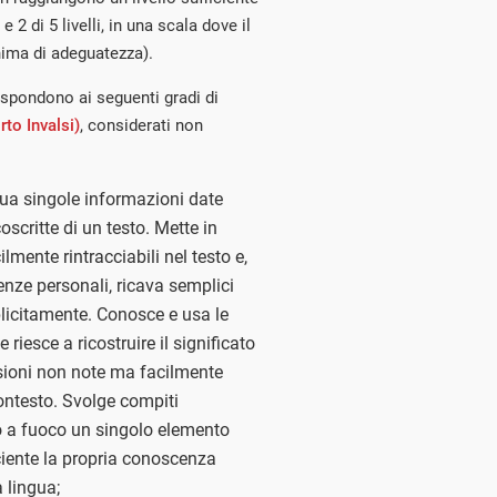
e 2 di 5 livelli, in una scala dove il
nima di adeguatezza).
rispondono ai seguenti gradi di
to Invalsi)
, considerati non
idua singole informazioni date
oscritte di un testo. Mette in
lmente rintracciabili nel testo e,
nze personali, ricava semplici
licitamente. Conosce e usa le
e riesce a ricostruire il significato
ssioni non note ma facilmente
ontesto. Svolge compiti
 a fuoco un singolo elemento
ficiente la propria conoscenza
 lingua;