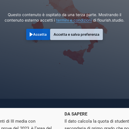
Questo contenuto è ospitato da una terza parte. Mostrando il
contenuto esterno accetti i
termini e condizioni
di flourish.studio.
Accetta
Accetta e salva preferenza
DA SAPERE
nti di III media con
Il dato calcola la quota di studenti
rove del 2023, è l’area del
secondaria di primo grado che non