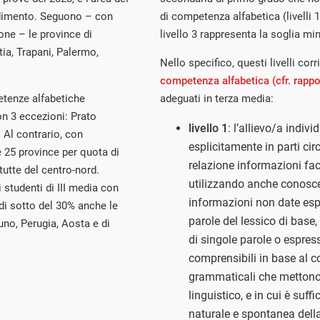
endimento. Seguono – con
di competenza alfabetica (livelli 1 
ione – le province di
livello 3 rappresenta la soglia mi
tia, Trapani, Palermo,
Nello specifico, questi livelli cor
competenza alfabetica (cfr. rappor
etenze alfabetiche
adeguati in terza media:
n 3 eccezioni: Prato
livello 1
: l’allievo/a indiv
 Al contrario, con
esplicitamente in parti circ
e 25 province per quota di
relazione informazioni faci
tutte del centro-nord.
utilizzando anche conosce
 studenti di III media con
informazioni non date esp
i sotto del 30% anche le
parole del lessico di base, 
no, Perugia, Aosta e di
di singole parole o espre
comprensibili in base al c
grammaticali che mettono
linguistico, e in cui è suf
naturale e spontanea della