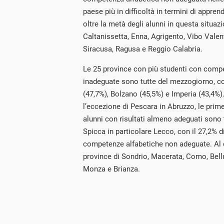
paese più in difficoltà in termini di appr
oltre la metà degli alunni in questa situaz
Caltanissetta, Enna, Agrigento, Vibo Valen
Siracusa, Ragusa e Reggio Calabria.
Le 25 province con più studenti con comp
inadeguate sono tutte del mezzogiorno, co
(47,7%), Bolzano (45,5%) e Imperia (43,4%).
l’eccezione di Pescara in Abruzzo, le prim
alunni con risultati almeno adeguati sono 
Spicca in particolare Lecco, con il 27,2% di
competenze alfabetiche non adeguate. Al d
province di Sondrio, Macerata, Como, Bellu
Monza e Brianza.