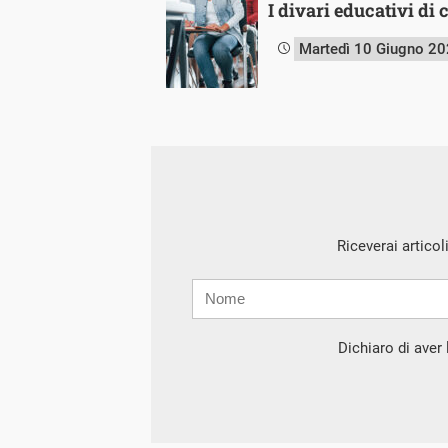
I divari educativi di
Martedì 10 Giugno 2
Riceverai articol
Nome
Cognome
E-
mail
Dichiaro di aver l