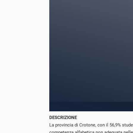
DESCRIZIONE
La provincia di Crotone, con il 56,9% stude
competenza alfabetica non adeguata nelle p