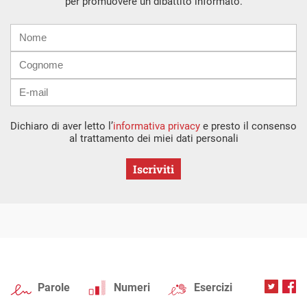
per promuovere un dibattito informato.
Nome
Cognome
E-
mail
Dichiaro di aver letto l’
informativa privacy
e presto il consenso
al trattamento dei miei dati personali
Iscriviti
Parole
Numeri
Esercizi