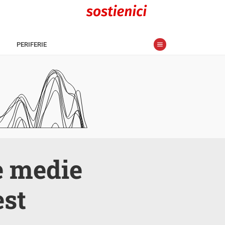
PERIFERIE
le medie
est