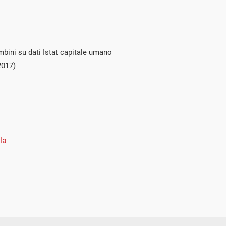
mbini su dati Istat capitale umano
2017)
la