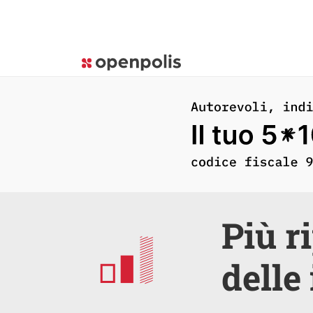
Più r
delle