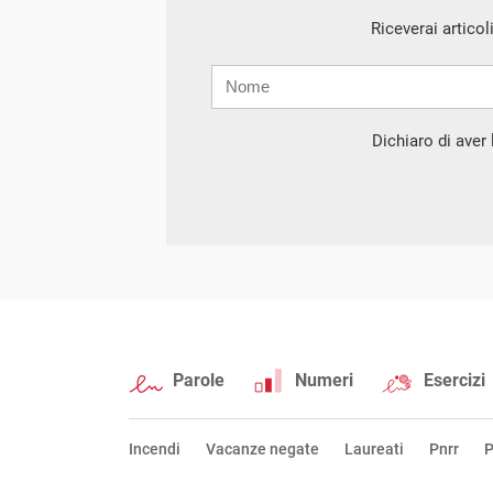
Riceverai articol
Nome
Cognome
E-
mail
Dichiaro di aver l
Parole
Numeri
Esercizi
Incendi
Vacanze negate
Laureati
Pnrr
P