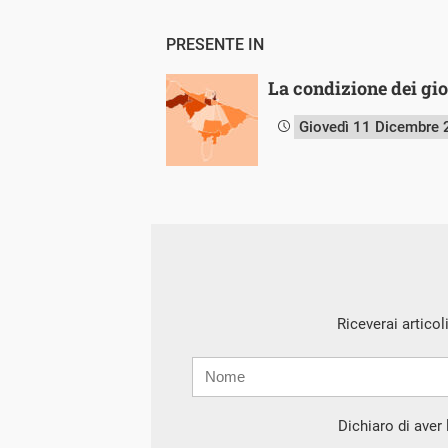
PRESENTE IN
La condizione dei gio
Giovedì 11 Dicembre
Riceverai articol
Nome
Cognome
E-
mail
Dichiaro di aver l