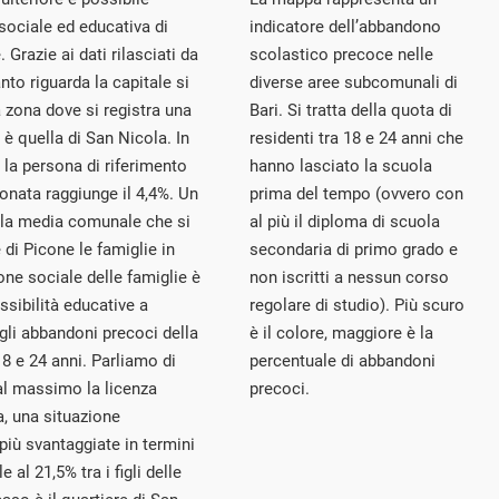
 sociale ed educativa di
indicatore dell’abbandono
 Grazie ai dati rilasciati da
scolastico precoce nelle
nto riguarda la capitale si
diverse aree subcomunali di
La zona dove si registra una
Bari. Si tratta della quota di
i è quella di San Nicola. In
residenti tra 18 e 24 anni che
e la persona di riferimento
hanno lasciato la scuola
onata raggiunge il 4,4%. Un
prima del tempo (ovvero con
alla media comunale che si
al più il diploma di scuola
e di Picone le famiglie in
secondaria di primo grado e
ne sociale delle famiglie è
non iscritti a nessun corso
sibilità educative a
regolare di studio). Più scuro
gli abbandoni precoci della
è il colore, maggiore è la
18 e 24 anni. Parliamo di
percentuale di abbandoni
al massimo la licenza
precoci.
a, una situazione
più svantaggiate in termini
e al 21,5% tra i figli delle