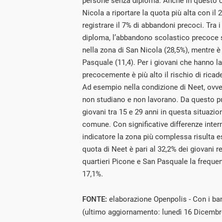
persone senza diploma. Anche in questo ca
Nicola a riportare la quota più alta con il
registrare il 7% di abbandoni precoci. Tra i
diploma, l’abbandono scolastico precoce 
nella zona di San Nicola (28,5%), mentre è 
Pasquale (11,4). Per i giovani che hanno l
precocemente è più alto il rischio di ricad
Ad esempio nella condizione di Neet, ovve
non studiano e non lavorano. Da questo pun
giovani tra 15 e 29 anni in questa situazion
comune. Con significative differenze inte
indicatore la zona più complessa risulta 
quota di Neet è pari al 32,2% dei giovani re
quartieri Picone e San Pasquale la freque
17,1%.
FONTE:
elaborazione Openpolis - Con i bam
(ultimo aggiornamento: lunedì 16 Dicembr