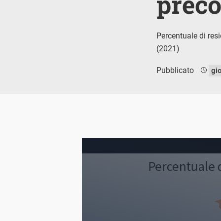
prec
Percentuale di res
(2021)
Pubblicato
gi