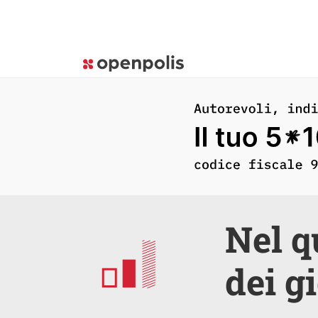
Nel q
dei g