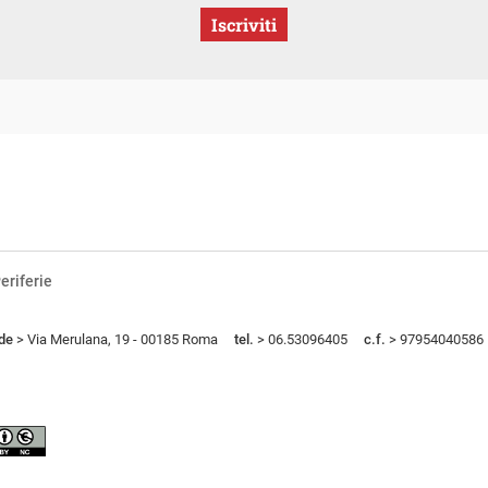
Iscriviti
eriferie
de
> Via Merulana, 19 - 00185 Roma
tel.
> 06.53096405
c.f.
> 97954040586