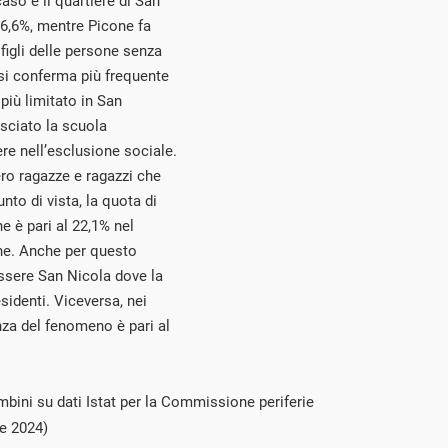
so è il quartiere di San
 26,6%, mentre Picone fa
 figli delle persone senza
si conferma più frequente
più limitato in San
asciato la scuola
ere nell’esclusione sociale.
ro ragazze e ragazzi che
to di vista, la quota di
e è pari al 22,1% nel
rne. Anche per questo
essere San Nicola dove la
sidenti. Viceversa, nei
nza del fenomeno è pari al
bini su dati Istat per la Commissione periferie
e 2024)