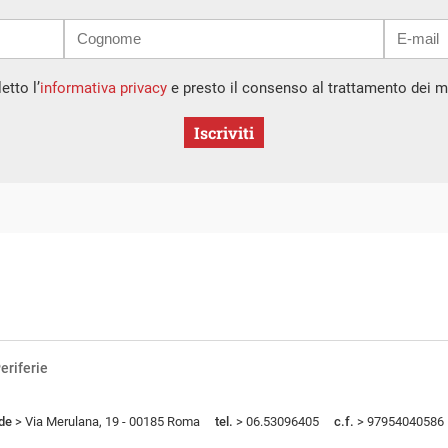
etto l’
informativa privacy
e presto il consenso al trattamento dei mi
Iscriviti
eriferie
de
> Via Merulana, 19 - 00185 Roma
tel.
> 06.53096405
c.f.
> 97954040586