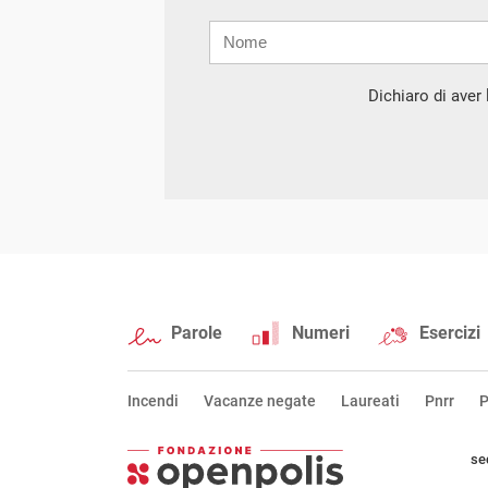
Nome
Cognome
E-
mail
Dichiaro di aver l
Parole
Numeri
Esercizi
Incendi
Vacanze negate
Laureati
Pnrr
P
se