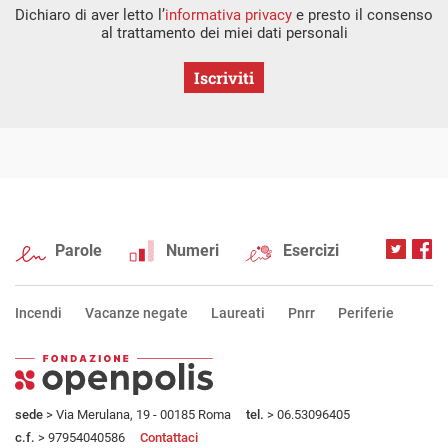
Dichiaro di aver letto l’
informativa privacy
e presto il consenso
al trattamento dei miei dati personali
Iscriviti
Parole
Numeri
Esercizi
Incendi
Vacanze negate
Laureati
Pnrr
Periferie
sede
> Via Merulana, 19 - 00185 Roma
tel.
> 06.53096405
c.f.
> 97954040586
Contattaci