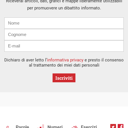
Riceverai articoli, dati, grafici e mappe liberamente utilizzabili
per promuovere un dibattito informato.
Nome
Cognome
E-
mail
Dichiaro di aver letto l’
informativa privacy
e presto il consenso
al trattamento dei miei dati personali
Iscriviti
Parole
Numeri
Esercizi