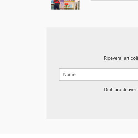
Riceverai articol
Nome
Cognome
E-
mail
Dichiaro di aver l