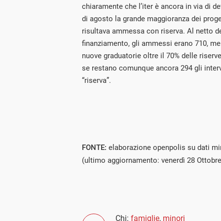
chiaramente che l’iter è ancora in via di de
di agosto la grande maggioranza dei progett
risultava ammessa con riserva. Al netto deg
finanziamento, gli ammessi erano 710, ment
nuove graduatorie oltre il 70% delle riserv
se restano comunque ancora 294 gli interv
“riserva”.
FONTE:
elaborazione openpolis su dati min
(ultimo aggiornamento: venerdì 28 Ottobr
Chi:
famiglie
,
minori