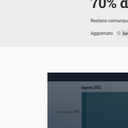
70% d
Restano comunque 
Aggiornato
lu