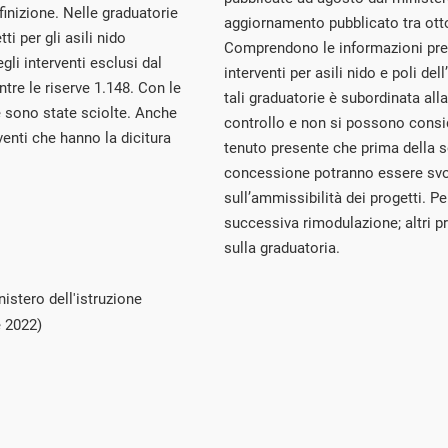
finizione. Nelle graduatorie
aggiornamento pubblicato tra ot
i per gli asili nido
Comprendono le informazioni presen
li interventi esclusi dal
interventi per asili nido e poli dell’
re le riserve 1.148. Con le
tali graduatorie è subordinata alla
e sono state sciolte. Anche
controllo e non si possono conside
enti che hanno la dicitura
tenuto presente che prima della s
concessione potranno essere svolt
sull’ammissibilità dei progetti. Pe
successiva rimodulazione; altri pr
sulla graduatoria.
istero dell'istruzione
e 2022)