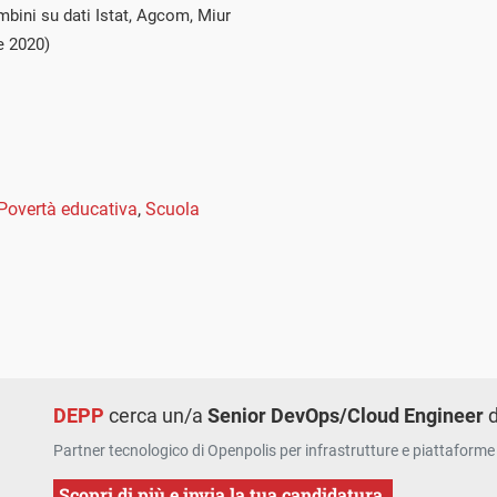
mbini su dati Istat, Agcom, Miur
e 2020)
Povertà educativa
,
Scuola
DEPP
cerca un/a
Senior DevOps/Cloud Engineer
d
Partner tecnologico di Openpolis per infrastrutture e piattaforme 
Scopri di più e invia la tua candidatura.