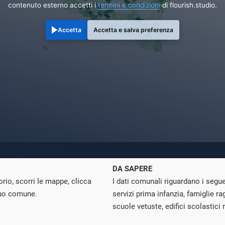
contenuto esterno accetti i
termini e condizioni
di flourish.studio.
Accetta
Accetta e salva preferenza
DA SAPERE
torio, scorri le mappe, clicca
I dati comunali riguardano i seguen
 tuo comune.
servizi prima infanzia, famiglie r
scuole vetuste, edifici scolastici 