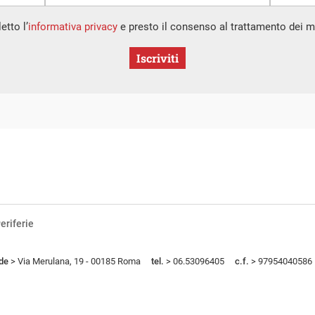
etto l’
informativa privacy
e presto il consenso al trattamento dei mi
Iscriviti
eriferie
de
> Via Merulana, 19 - 00185 Roma
tel.
> 06.53096405
c.f.
> 97954040586