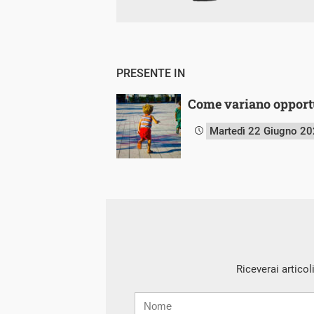
PRESENTE IN
Come variano opportun
Martedì 22 Giugno 2
Riceverai articol
Nome
Cognome
E-
mail