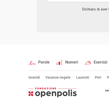
Dichiaro di aver l
Parole
Numeri
Esercizi
Incendi
Vacanze negate
Laureati
Pnrr
P
se