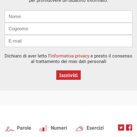
per promuovere un dibattito informato.
Nome
Cognome
E-
mail
Dichiaro di aver letto l’
informativa privacy
e presto il consenso
al trattamento dei miei dati personali
Iscriviti
Parole
Numeri
Esercizi