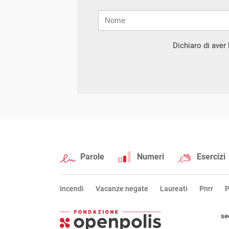
Nome
Cognome
E-
mail
Dichiaro di aver l
Parole
Numeri
Esercizi
Incendi
Vacanze negate
Laureati
Pnrr
P
se