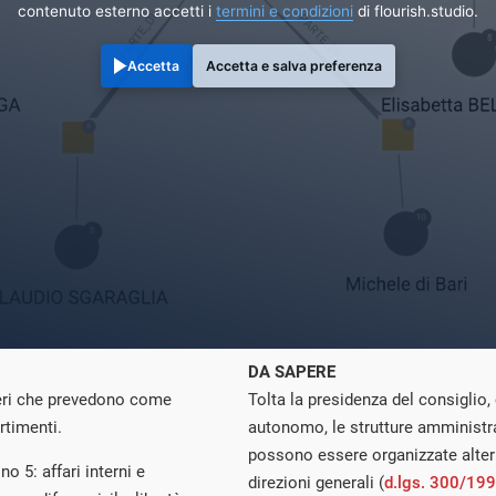
contenuto esterno accetti i
termini e condizioni
di flourish.studio.
Accetta
Accetta e salva preferenza
DA SAPERE
steri che prevedono come
Tolta la presidenza del consiglio
rtimenti.
autonomo, le strutture amministra
possono essere organizzate alter
 5: affari interni e
direzioni generali (
d.lgs. 300/19