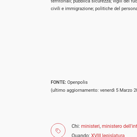
territoriali; pubblica sicurezza; vigili del fu
civili e immigrazione; politiche del persona
FONTE:
Openpolis
(ultimo aggiornamento: venerdì 5 Marzo 2
Chi:
ministeri
,
ministero dell'in
Quando:
XVIII legislatura