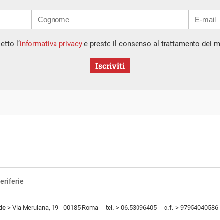
etto l’
informativa privacy
e presto il consenso al trattamento dei mi
Iscriviti
eriferie
de
> Via Merulana, 19 - 00185 Roma
tel.
> 06.53096405
c.f.
> 97954040586