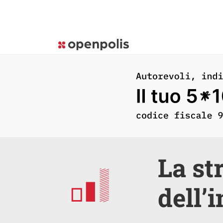
La st
dell’