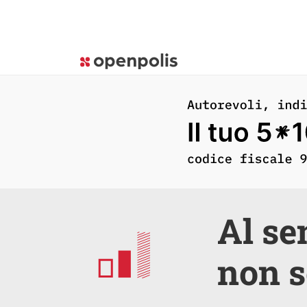
Al se
non s