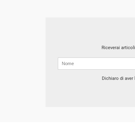
Riceverai articol
Nome
Cognome
E-
mail
Dichiaro di aver l