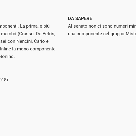
DA SAPERE
ponenti. La prima, e più
Al senato non ci sono numeri min
4 membri (Grasso, De Petris,
una componente nel gruppo Mist
sei con Nencini, Cario e
i. Infine la mono-componente
Bonino.
018)