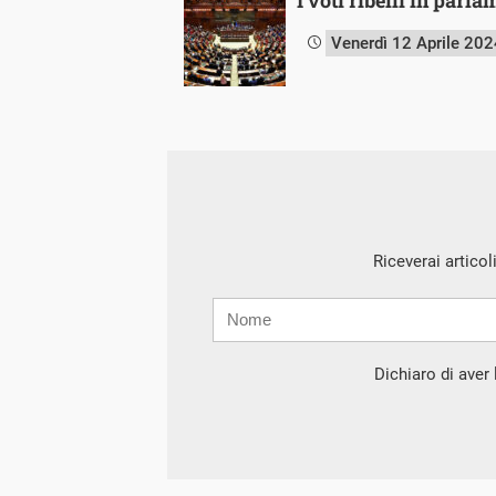
Venerdì 12 Aprile 202
Riceverai articol
Nome
Cognome
E-
mail
Dichiaro di aver l