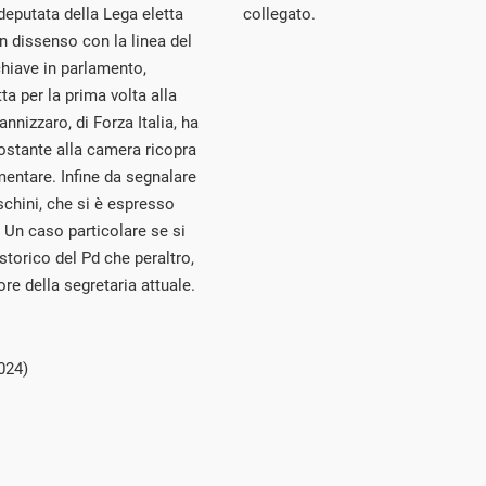
deputata della Lega eletta
collegato.
n dissenso con la linea del
chiave in parlamento,
ta per la prima volta alla
nizzaro, di Forza Italia, ha
ostante alla camera ricopra
mentare. Infine da segnalare
schini, che si è espresso
 Un caso particolare se si
storico del Pd che peraltro,
ore della segretaria attuale.
024)