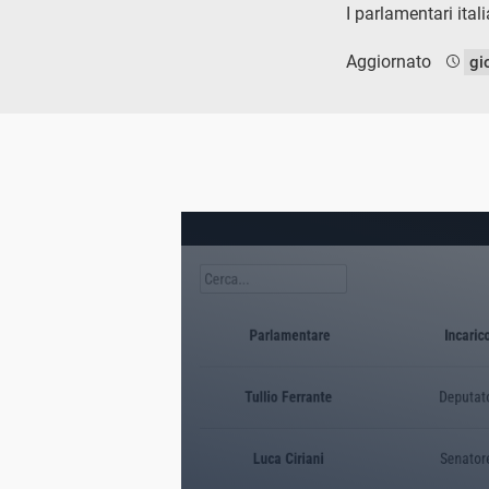
I parlamentari ital
Aggiornato
gi