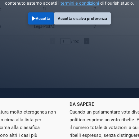
contenuto esterno accetti i
termini e condizioni
di flourish.studio.
Accetta
Accetta e salva preferenza
DA SAPERE
natura molto eterogenea non
Quando un parlamentare vota div
n cima alla lista per
politico esprime un voto ribelle.
 cima alla classifica
il numero totale di votazioni a cui
no altri i casi più
ribelli espresso, senza distinguere