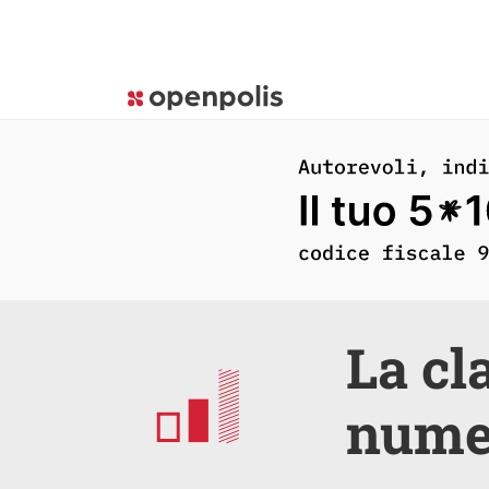
La cl
numer