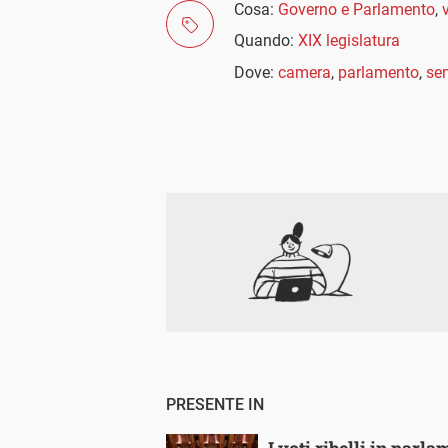
Cosa:
Governo e Parlamento
,
v
Quando:
XIX legislatura
Dove:
camera
,
parlamento
,
se
PRESENTE IN
I voti ribelli in parl