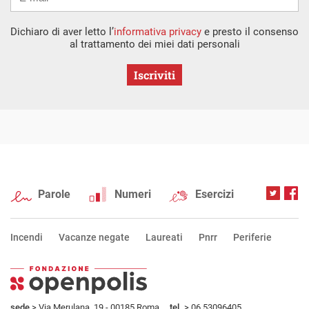
Dichiaro di aver letto l’
informativa privacy
e presto il consenso
al trattamento dei miei dati personali
Iscriviti
Parole
Numeri
Esercizi
Incendi
Vacanze negate
Laureati
Pnrr
Periferie
sede
> Via Merulana, 19 - 00185 Roma
tel.
> 06.53096405