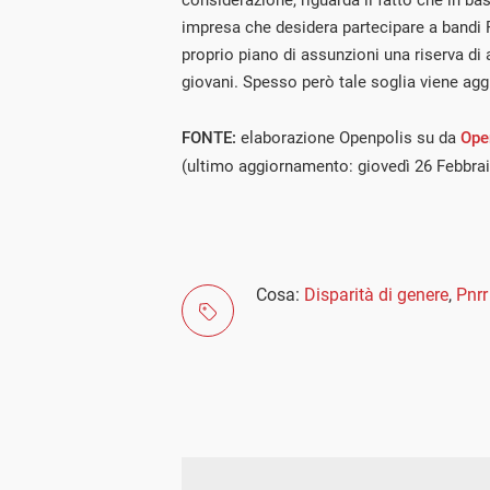
considerazione, riguarda il fatto che in ba
impresa che desidera partecipare a bandi 
proprio piano di assunzioni una riserva di
giovani. Spesso però tale soglia viene agg
FONTE:
elaborazione Openpolis su da
Op
(ultimo aggiornamento: giovedì 26 Febbra
Cosa:
Disparità di genere
,
Pnrr