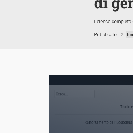
di ge
L'elenco completo d
Pubblicato
lu