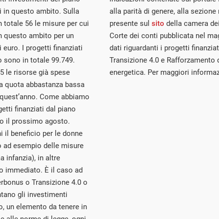
 in questo ambito. Sulla
alla parità di genere, alla sezio
n totale 56 le misure per cui
presente sul
sito
della camera dei
n questo ambito per un
Corte dei conti pubblicata nel ma
euro. I progetti finanziati
dati riguardanti i progetti finanzia
o sono in totale 99.749.
Transizione 4.0 e Rafforzamento d
 le risorse già spese
energetica. Per maggiori informaz
Una quota abbastanza bassa
rà quest’anno. Come abbiamo
ogetti finanziati dal piano
o il prossimo agosto.
 il beneficio per le donne
o ad esempio delle misure
 infanzia), in altre
 immediato. È il caso ad
perbonus o Transizione 4.0 o
ntano gli investimenti
o, un elemento da tenere in