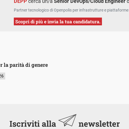
DEPP
cerca un/a
Senior DevOps/Cloud Engineer
d
Partner tecnologico di Openpolis per infrastrutture e piattaforme 
Scopri di più e invia la tua candidatura.
r la parità di genere
26
Iscriviti alla
newsletter