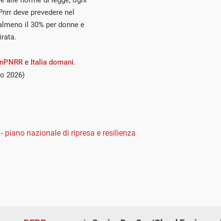
se alle norme di legge, ogni
Pnrr deve prevedere nel
 almeno il 30% per donne e
irata.
enPNRR
e
Italia domani
.
io 2026)
 - piano nazionale di ripresa e resilienza