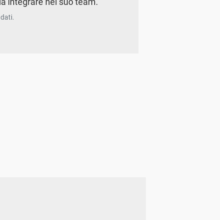
a integrare nel suo team.
dati.