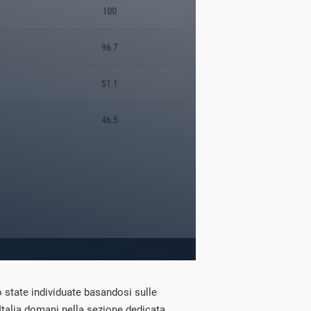
o state individuate basandosi sulle
 Italia domani nella sezione dedicata