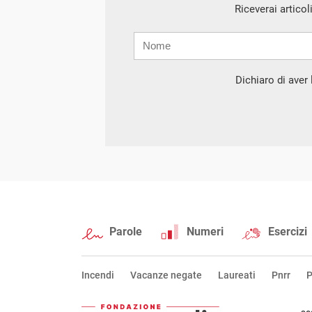
Riceverai articol
Nome
Cognome
E-
mail
Dichiaro di aver l
Parole
Numeri
Esercizi
Incendi
Vacanze negate
Laureati
Pnrr
P