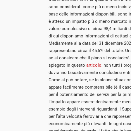
sono considerati come più o meno incisivi
base delle informazioni disponibili, sono i
è atteso un impatto più o meno marcato i
valore complessivo di circa 98,4 miliardi di 
di cui disponiamo informazioni di dettagli
Mediamente alla data del 31 dicembre 2025
rappresentano circa il 45,5% del totale. 
se si considera che il piano si conclude
spiegato in questo
articolo
, non tutti i pr
dovranno tassativamente concludersi entr
Come si può notare, se in alcune situazioni
appare facilmente comprensibile (è il cas
per il potenziamento dei servizi per la prima
l’impatto appare essere decisamente meno
esempio degli interventi riguardanti il Su
per l’alta velocità ferroviaria che rapprese
economicamente più rilevanti. In ogni cas