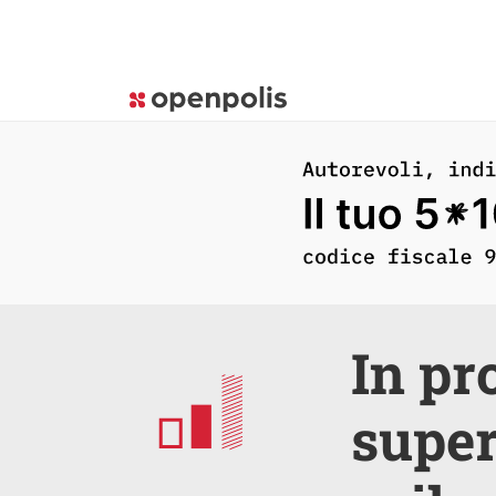
In pr
super