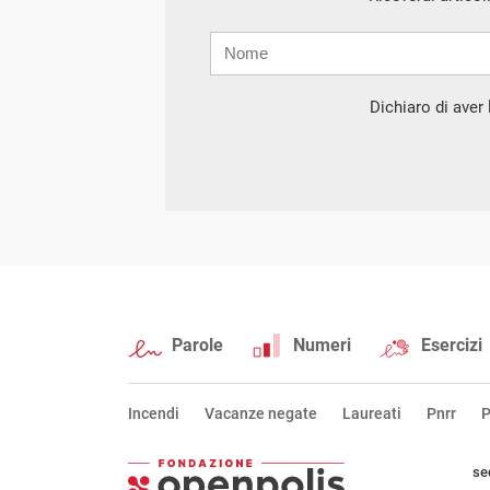
Nome
Cognome
E-
mail
Dichiaro di aver l
Parole
Numeri
Esercizi
Incendi
Vacanze negate
Laureati
Pnrr
P
se