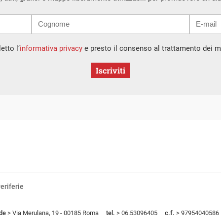
etto l’
informativa privacy
e presto il consenso al trattamento dei mi
Iscriviti
eriferie
de
> Via Merulana, 19 - 00185 Roma
tel.
> 06.53096405
c.f.
> 97954040586