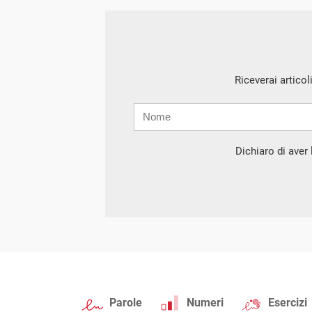
Riceverai articol
Nome
Cognome
E-
mail
Dichiaro di aver l
Parole
Numeri
Esercizi