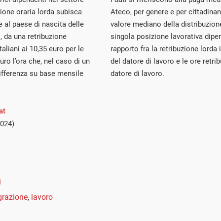
ione oraria lorda subisca
Ateco, per genere e per cittadinanz
e al paese di nascita delle
valore mediano della distribuzione
i, da una retribuzione
singola posizione lavorativa dip
taliani ai 10,35 euro per le
rapporto fra la retribuzione lorda 
uro l’ora che, nel caso di un
del datore di lavoro e le ore retr
differenza su base mensile
datore di lavoro.
at
2024)
i
grazione
,
lavoro