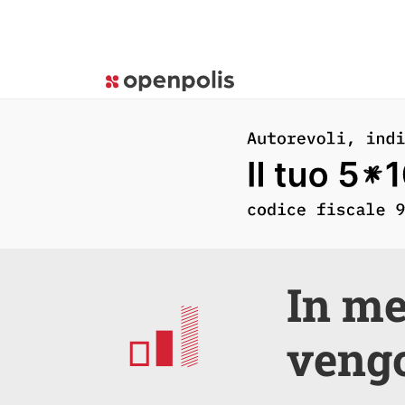
In me
vengo