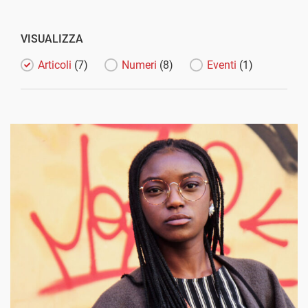
VISUALIZZA
Articoli
(7)
Numeri
(8)
Eventi
(1)