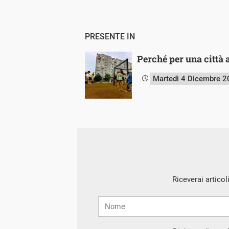
PRESENTE IN
Perché per una città 
Martedì 4 Dicembre 
Riceverai articol
Nome
Cognome
E-
mail