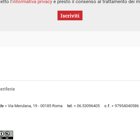
etto l’
informativa privacy
e presto il consenso al trattamento dei mi
Iscriviti
eriferie
de
> Via Merulana, 19 - 00185 Roma
tel.
> 06.53096405
c.f.
> 97954040586