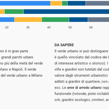
DA SAPERE
ano è in gran parte
Il verde urbano si può distinguere 
 grandi parchi urbani.
è quello vincolato dal codice dei be
o più della metà del verde
di interesse artistico o storico). I
lano e Napoli. Il verde
ville e giardini non tutelati dal 
 del verde urbano a Milano
valore dagli strumenti urbanistici l
adibiti a giardini di quartiere, co
ecc. Le
aree di arredo urbano
rapp
funzionale (rotonde, piste ciclabili
orti, giardini zoologici, cimiteri, a