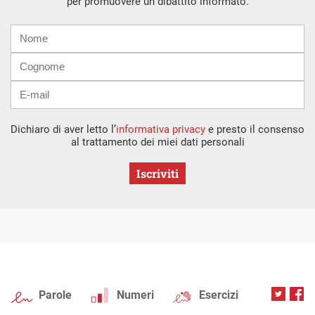
per promuovere un dibattito informato.
Nome
Cognome
E-
mail
Dichiaro di aver letto l’
informativa privacy
e presto il consenso
al trattamento dei miei dati personali
Iscriviti
Parole
Numeri
Esercizi