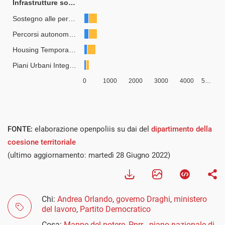
FONTE:
elaborazione openpoliis su dai del
dipartimento della
coesione territoriale
(ultimo aggiornamento: martedì 28 Giugno 2022)
Chi:
Andrea Orlando
,
governo Draghi
,
ministero
del lavoro
,
Partito Democratico
Cosa:
Mappe del potere
,
Pnrr - piano nazionale di