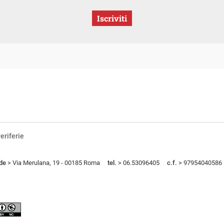
Iscriviti
eriferie
de
> Via Merulana, 19 - 00185 Roma
tel.
> 06.53096405
c.f.
> 97954040586