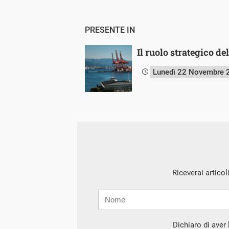
PRESENTE IN
Il ruolo strategico de
Lunedì 22 Novembre 
Riceverai articol
Nome
Cognome
E-
mail
Dichiaro di aver l