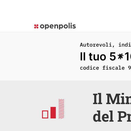
Il Mi
del P