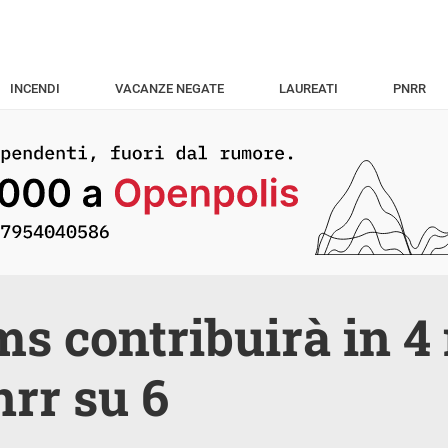
INCENDI
VACANZE NEGATE
LAUREATI
PNRR
ms contribuirà in 4
nrr su 6