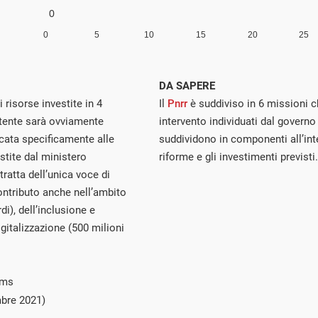
DA SAPERE
 risorse investite in 4
Il
Pnrr
è suddiviso in 6 missioni c
stente sarà ovviamente
intervento individuati dal governo 
icata specificamente alle
suddividono in componenti all’int
estite dal ministero
riforme e gli investimenti previsti.
ratta dell’unica voce di
contributo anche nell’ambito
di), dell’inclusione e
igitalizzazione (500 milioni
ims
bre 2021)