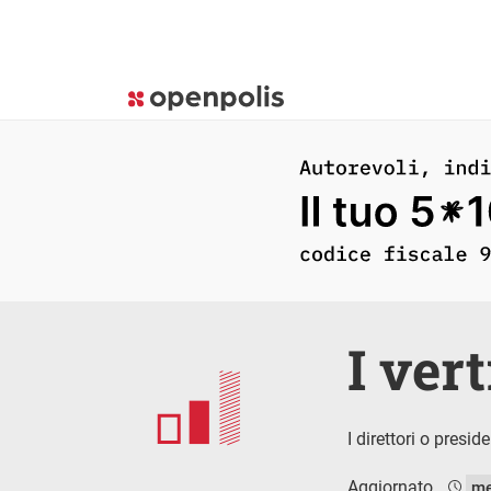
I vert
I direttori o presi
Aggiornato
me