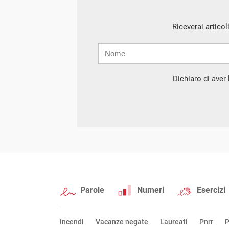
Riceverai articol
Nome
Cognome
E-
mail
Dichiaro di aver l
Parole
Numeri
Esercizi
Incendi
Vacanze negate
Laureati
Pnrr
P