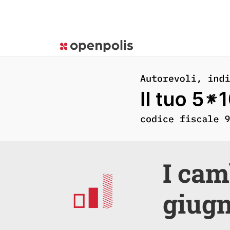
I cam
giug