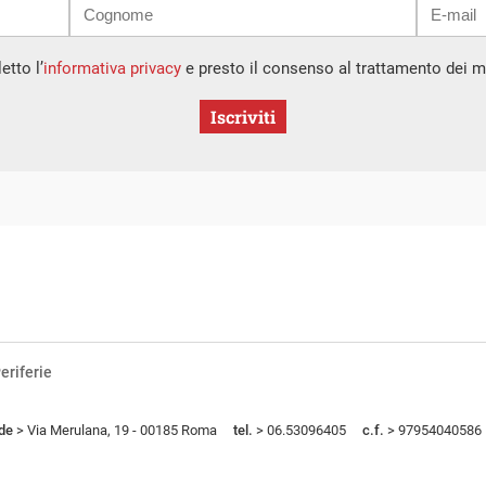
etto l’
informativa privacy
e presto il consenso al trattamento dei mi
Iscriviti
eriferie
de
> Via Merulana, 19 - 00185 Roma
tel.
> 06.53096405
c.f.
> 97954040586