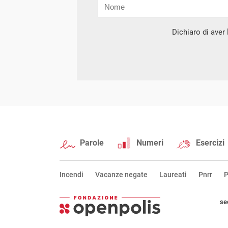
Nome
Cognome
E-
mail
Dichiaro di aver l
Parole
Numeri
Esercizi
Incendi
Vacanze negate
Laureati
Pnrr
P
se