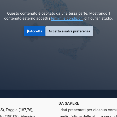
Questo contenuto è ospitato da una terza parte. Mostrando il
contenuto esterno accetti i
termini e condizioni
di flourish.studio.
Accetta
Accetta e salva preferenza
DA SAPERE
45), Foggia (187,76),
I dati presentati per ciascun co
nto (190,08), Messina
medio (stima delle abilità second