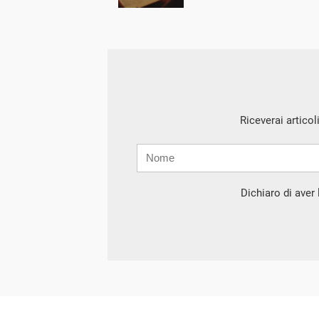
Riceverai articol
Nome
Cognome
E-
mail
Dichiaro di aver l