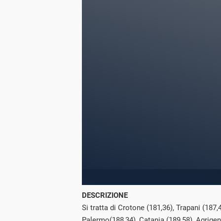
DESCRIZIONE
Si tratta di Crotone (181,36), Trapani (187,
Palermo(188,34), Catania (189,58), Agrige