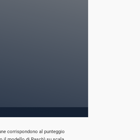
mune corrispondono al punteggio
o il modello di Rasch) su scala