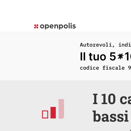
I 10 
bassi