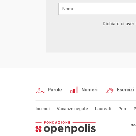
Nome
Cognome
E-
mail
Dichiaro di aver l
Parole
Numeri
Esercizi
Incendi
Vacanze negate
Laureati
Pnrr
P
se