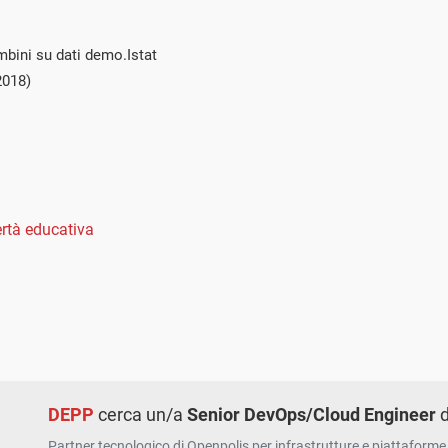
mbini su dati demo.Istat
2018)
rtà educativa
DEPP
cerca un/a
Senior DevOps/Cloud Engineer
d
Partner tecnologico di Openpolis per infrastrutture e piattaforme 