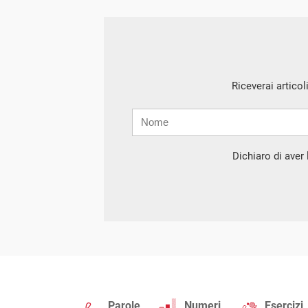
Riceverai articol
Nome
Cognome
E-
mail
Dichiaro di aver l
Parole
Numeri
Esercizi