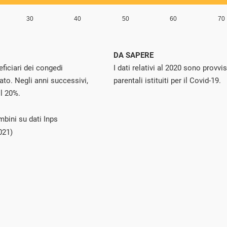
DA SAPERE
eficiari dei congedi
I dati relativi al 2020 sono provv
vato. Negli anni successivi,
parentali istituiti per il Covid-19.
il 20%.
bini su dati Inps
021)