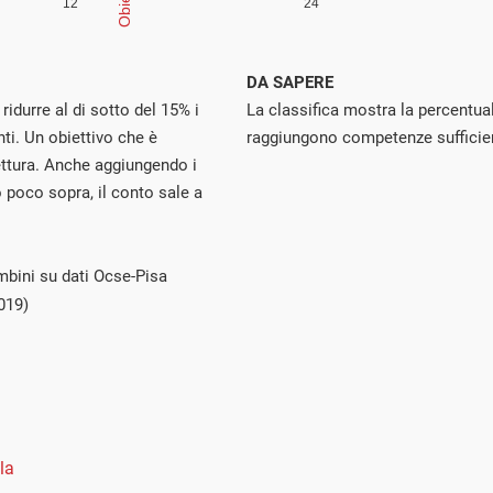
DA SAPERE
idurre al di sotto del 15% i
La classifica mostra la percentua
nti. Un obiettivo che è
raggiungono competenze sufficienti
ettura. Anche aggiungendo i
o poco sopra, il conto sale a
mbini su dati Ocse-Pisa
019)
la