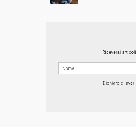
Riceverai articol
Nome
Cognome
E-
mail
Dichiaro di aver l