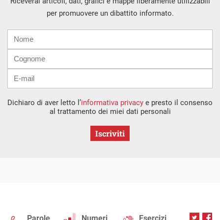
Riceverai articoli, dati, grafici e mappe liberamente utilizzabili
per promuovere un dibattito informato.
Nome
Cognome
E-
mail
Dichiaro di aver letto l’
informativa privacy
e presto il consenso
al trattamento dei miei dati personali
Iscriviti
Parole
Numeri
Esercizi