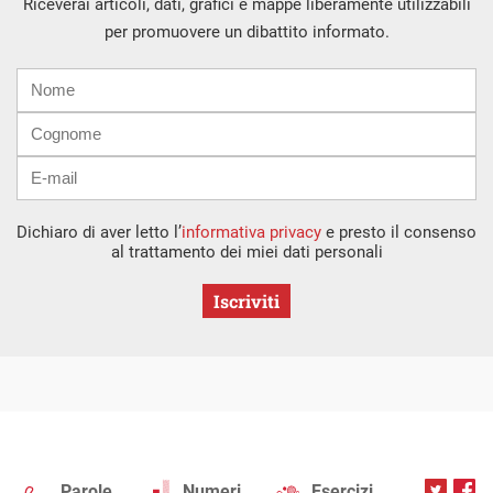
Riceverai articoli, dati, grafici e mappe liberamente utilizzabili
per promuovere un dibattito informato.
Nome
Cognome
E-
mail
Dichiaro di aver letto l’
informativa privacy
e presto il consenso
al trattamento dei miei dati personali
Iscriviti
Parole
Numeri
Esercizi